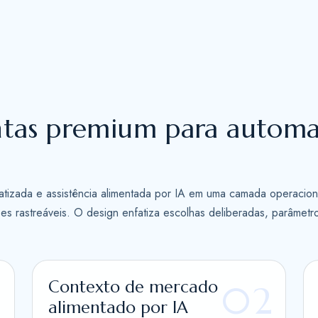
t
e
s
+
1
ntas premium para autom
atizada e assistência alimentada por IA em uma camada operacion
es rastreáveis. O design enfatiza escolhas deliberadas, parâmetr
Contexto de mercado
1
02
alimentado por IA