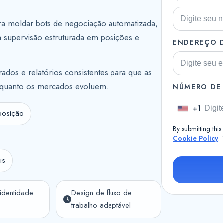
ara moldar bots de negociação automatizada,
ma supervisão estruturada em posições e
ENDEREÇO D
rados e relatórios consistentes para que as
quanto os mercados evoluem.
NÚMERO DE
+1
U
xposição
n
By submitting thi
i
Cookie Policy
.
t
is
e
d
S
identidade
Design de fluxo de
trabalho adaptável
t
a