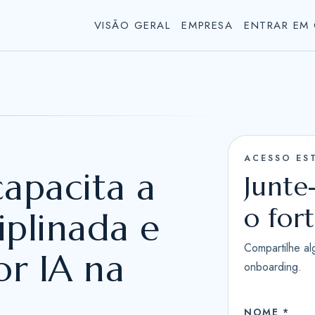
VISÃO GERAL
EMPRESA
ENTRAR EM
ACESSO ES
capacita a
Junte
o for
iplinada e
Compartilhe al
r IA na
onboarding.
NOME *