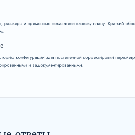
ия, размеры и временные показатели вашему плану. Краткий об
м.
е
историю конфигурации для постепенной корректировки параметр
турированными и задокументированными.
ые ответы