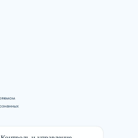
еряемом
ознанных
Контроль и управление