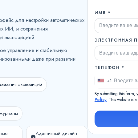
ИМЯ *
ерфейс для настройки автоматических
ых ИИ, и сохранения
 и экспозицией.
ЭЛЕКТРОННАЯ П
ое управление и стабильную
анизованными даже при развитии
ТЕЛЕФОН *
+1
U
ражения экспозиции
n
By submitting this form,
i
Policy
. This website is 
t
 журналы
e
d
S
ные
Адаптивный дизайн