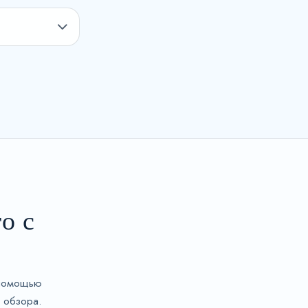
о с
с помощью
 обзора.