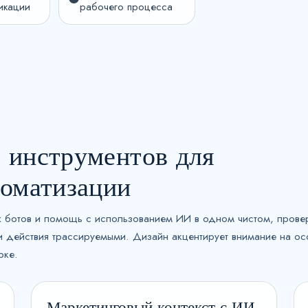
t
икации
рабочего процесса
a
t
e
s
+
1
 инструментов для
томатизации
вых ботов и помощь с использованием ИИ в одном чистом, пров
и действия трассируемыми. Дизайн акцентирует внимание на ос
рке.
Маркетинговый контекст с ИИ