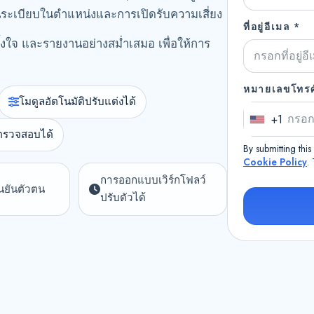
็นระเบียบในตำแหน่งและการเปิดรับความเสี่ยง
ที่อยู่อีเมล *
งใจ และรายงานอย่างสม่ำเสมอ เพื่อให้การ
หมายเลขโทรศั
โมดูลอัตโนมัติปรับแต่งได้
+1
U
ตรวจสอบได้
n
By submitting thi
i
Cookie Policy
.
การออกแบบเวิร์กโฟลว์
t
ืนยันตัวตน
ปรับตัวได้
e
d
S
t
a
t