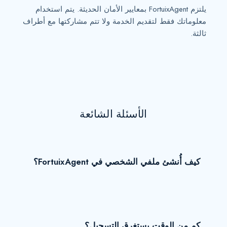
يلتزم FortuixAgent بمعايير الأمان الحديثة. يتم استخدام
معلوماتك فقط لتقديم الخدمة ولا تتم مشاركتها مع أطراف
ثالثة.
الأسئلة الشائعة
كيف أُنشئ ملفي الشخصي في FortuixAgent؟
كم من الوقت يستغرق التسجيل؟