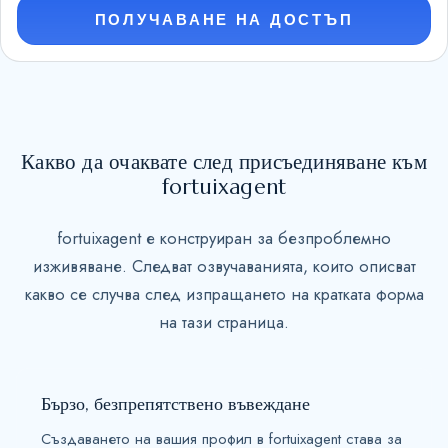
e
ПОЛУЧАВАНЕ НА ДОСТЪП
d
S
t
a
t
Какво да очаквате след присъединяване към
e
fortuixagent
s
+
fortuixagent е конструиран за безпроблемно
1
изживяване. Следват озвучаванията, които описват
какво се случва след изпращането на кратката форма
на тази страница.
Бързо, безпрепятствено въвеждане
Създаването на вашия профил в fortuixagent става за