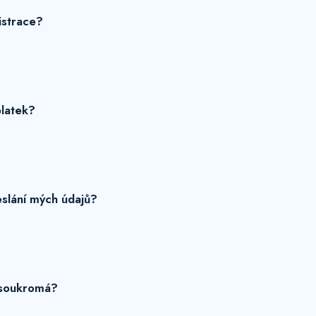
istrace?
platek?
slání mých údajů?
 soukromá?