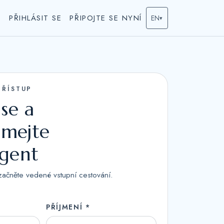
S
PŘIHLÁSIT SE
PŘIPOJTE SE NYNÍ
EN
▾
PŘÍSTUP
 se a
mejte
agent
začněte vedené vstupní cestování.
PŘÍJMENÍ *