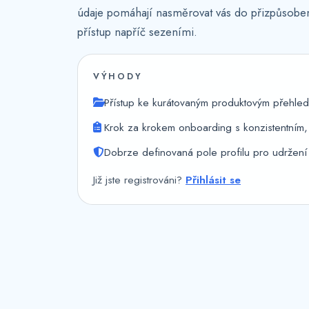
údaje pomáhají nasměrovat vás do přizpůsobe
přístup napříč sezeními.
VÝHODY
Přístup ke kurátovaným produktovým přehled
Krok za krokem onboarding s konzistentním, i
Dobrze definovaná pole profilu pro udržení
Již jste registrováni?
Přihlásit se