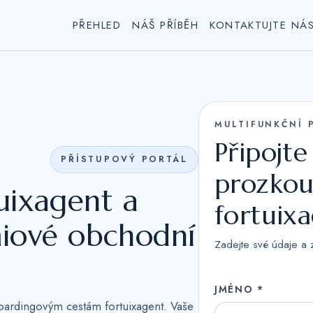
PŘEHLED
NÁŠ PŘÍBĚH
KONTAKTUJTE NÁ
MULTIFUNKČNÍ 
Připojte
PŘÍSTUPOVÝ PORTÁL
prozkou
tuixagent a
fortuix
iové obchodní
Zadejte své údaje a 
JMÉNO *
boardingovým cestám fortuixagent. Vaše