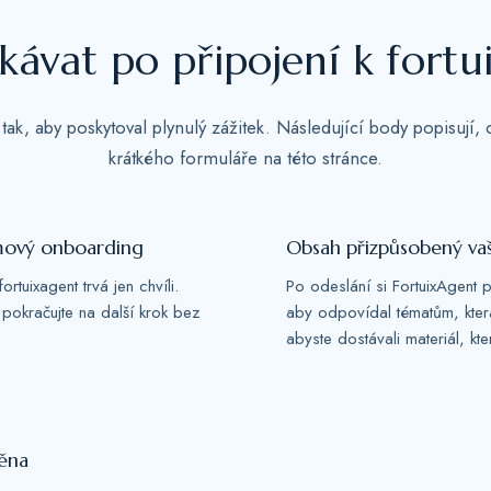
e
s
kávat po připojení k fortu
+
1
 tak, aby poskytoval plynulý zážitek. Následující body popisují,
krátkého formuláře na této stránce.
mový onboarding
Obsah přizpůsobený va
ortuixagent trvá jen chvíli.
Po odeslání si FortuixAgent p
 pokračujte na další krok bez
aby odpovídal tématům, která
abyste dostávali materiál, kte
něna