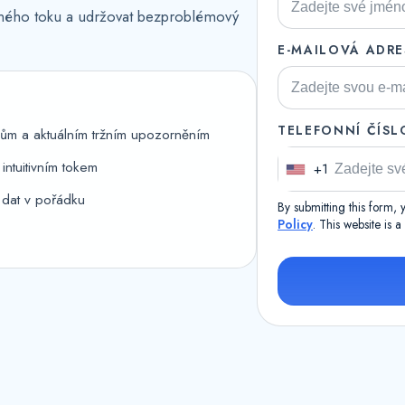
ného toku a udržovat bezproblémový
E-MAILOVÁ ADRE
TELEFONNÍ ČÍSL
ům a aktuálním tržním upozorněním
ntuitivním tokem
+1
U
n
 dat v pořádku
By submitting this form,
i
Policy
. This website is 
t
e
d
S
t
a
t