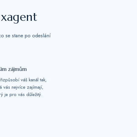
ixagent
 co se stane po odeslání
šim zájmům
řizpůsobí váš kanál tak,
 vás nejvíce zajímají,
rý je pro vás důležitý.