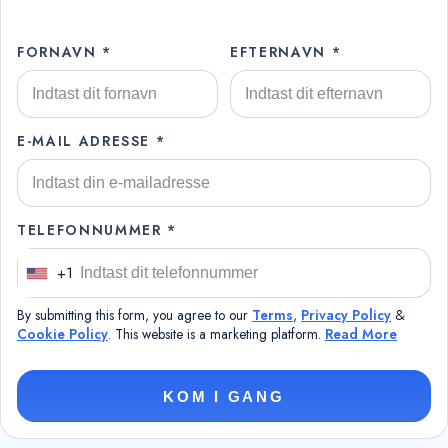
FORNAVN *
EFTERNAVN *
E-MAIL ADRESSE *
TELEFONNUMMER *
+1
U
n
By submitting this form, you agree to our
Terms
,
Privacy Policy
&
i
Cookie Policy
. This website is a marketing platform.
Read More
t
e
KOM I GANG
d
S