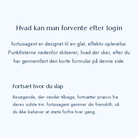
t
a
t
Hvad kan man forvente efter login
e
s
fortuixagent er designet til en glat, effektiv oplevelse.
+
Punktlisterne nedenfor skitserer, hvad der sker, efter du
1
har gennemført den korte formular på denne side.
Fortsæt hvor du slap
Besøgende, der vender tilbage, fortsætter præcis fra
deres sidste trin. fortuixagent gemmer din fremdrift, så
du ikke behøver at starte forfra hver gang.