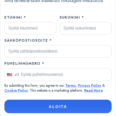
Anna tarvittavat tiedot edetäksesi fortuixagent-virtauksessa.
ETUNIMI *
SUKUNIMI *
SÄHKÖPOSTIOSOITE *
PUHELINNUMERO *
+1
U
n
By submitting this form, you agree to our
Terms
,
Privacy Policy
&
i
Cookie Policy
. This website is a marketing platform.
Read More
t
e
ALOITA
d