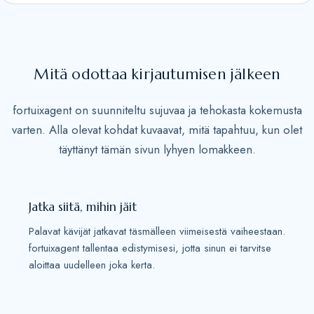
S
t
a
t
Mitä odottaa kirjautumisen jälkeen
e
s
fortuixagent on suunniteltu sujuvaa ja tehokasta kokemusta
+
varten. Alla olevat kohdat kuvaavat, mitä tapahtuu, kun olet
1
täyttänyt tämän sivun lyhyen lomakkeen.
Jatka siitä, mihin jäit
Palavat kävijät jatkavat täsmälleen viimeisestä vaiheestaan.
fortuixagent tallentaa edistymisesi, jotta sinun ei tarvitse
aloittaa uudelleen joka kerta.