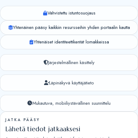
Vahvistettu istuntosuojaus
Yhtenäinen pääsy kaikkiin resursseihin yhden portaalin kautta
Yhtenäiset identiteettikentät lomakkeissa
Järjestelmällinen käsittely
Läpinäkyvä käyttäjätieto
Mukautuva, mobiiliystävällinen suunnittelu
JATKA PÄÄSY
Lähetä tiedot jatkaaksesi