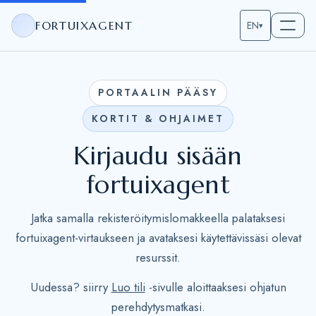
FORTUIXAGENT
EN
▾
PORTAALIN PÄÄSY
KORTIT & OHJAIMET
Kirjaudu sisään
fortuixagent
Jatka samalla rekisteröitymislomakkeella palataksesi
fortuixagent-virtaukseen ja avataksesi käytettävissäsi olevat
resurssit.
Uudessa? siirry
Luo tili
-sivulle aloittaaksesi ohjatun
perehdytysmatkasi.