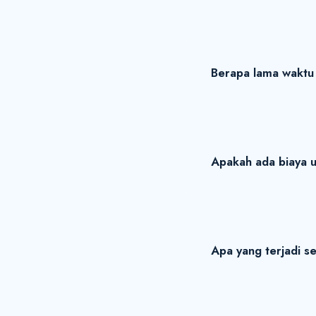
Berapa lama waktu
Apakah ada biaya 
Apa yang terjadi s