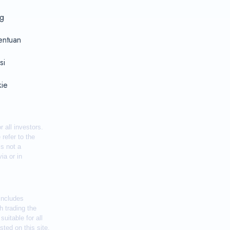
ng
entuan
si
ie