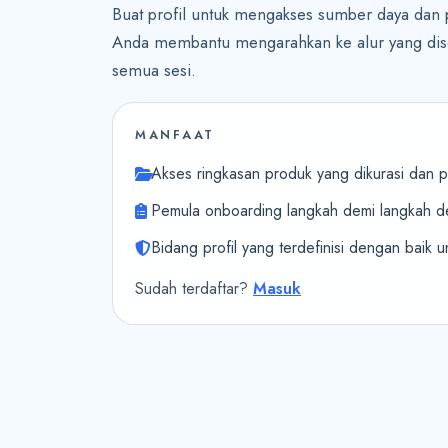
Buat profil untuk mengakses sumber daya dan p
Anda membantu mengarahkan ke alur yang dise
semua sesi.
MANFAAT
Akses ringkasan produk yang dikurasi dan 
Pemula onboarding langkah demi langkah den
Bidang profil yang terdefinisi dengan baik u
Sudah terdaftar?
Masuk