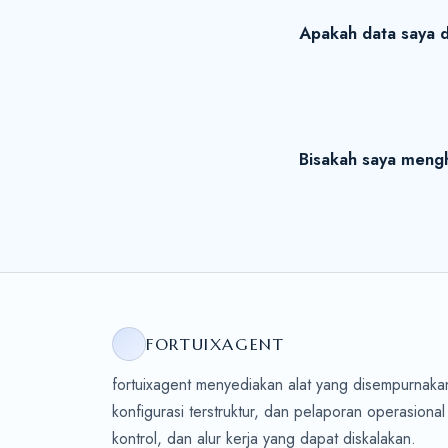
Apakah data saya d
Bisakah saya mengh
FORTUIXAGENT
fortuixagent menyediakan alat yang disempurnakan
konfigurasi terstruktur, dan pelaporan operasiona
kontrol, dan alur kerja yang dapat diskalakan.