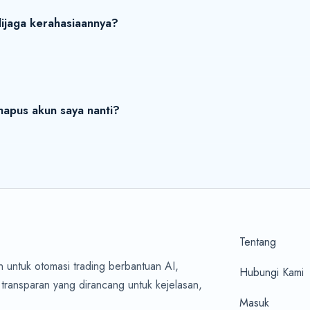
ijaga kerahasiaannya?
apus akun saya nanti?
Tentang
 untuk otomasi trading berbantuan AI,
Hubungi Kami
l transparan yang dirancang untuk kejelasan,
Masuk