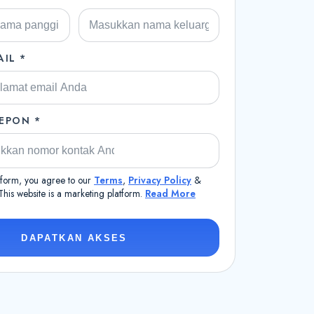
IL *
EPON *
s form, you agree to our
Terms
,
Privacy Policy
&
 This website is a marketing platform.
Read More
DAPATKAN AKSES