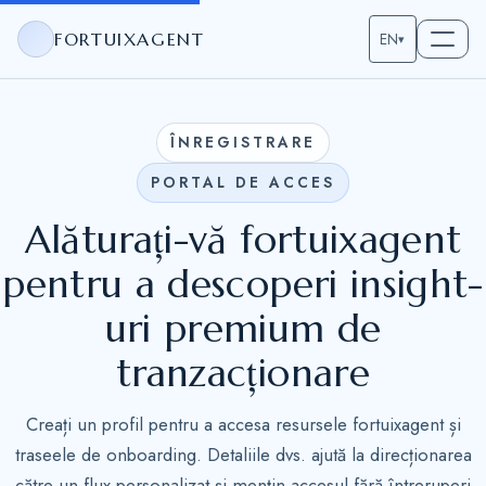
FORTUIXAGENT
EN
▾
ÎNREGISTRARE
PORTAL DE ACCES
Alăturați-vă fortuixagent
pentru a descoperi insight-
uri premium de
tranzacționare
Creați un profil pentru a accesa resursele fortuixagent și
traseele de onboarding. Detaliile dvs. ajută la direcționarea
către un flux personalizat și mențin accesul fără întreruperi