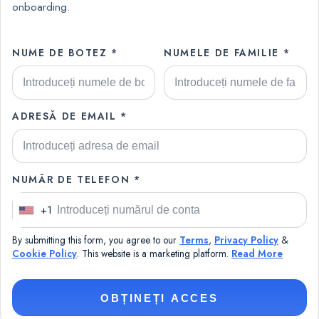
onboarding.
NUME DE BOTEZ *
NUMELE DE FAMILIE *
ADRESĂ DE EMAIL *
NUMĂR DE TELEFON *
+1
U
n
By submitting this form, you agree to our
Terms
,
Privacy Policy
&
i
Cookie Policy
. This website is a marketing platform.
Read More
t
e
OBȚINEȚI ACCES
d