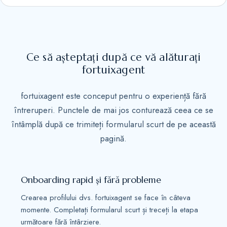
S
t
a
t
Ce să așteptați după ce vă alăturați
e
fortuixagent
s
+
fortuixagent este conceput pentru o experiență fără
1
întreruperi. Punctele de mai jos conturează ceea ce se
întâmplă după ce trimiteți formularul scurt de pe această
pagină.
Onboarding rapid și fără probleme
Crearea profilului dvs. fortuixagent se face în câteva
momente. Completați formularul scurt și treceți la etapa
următoare fără întârziere.